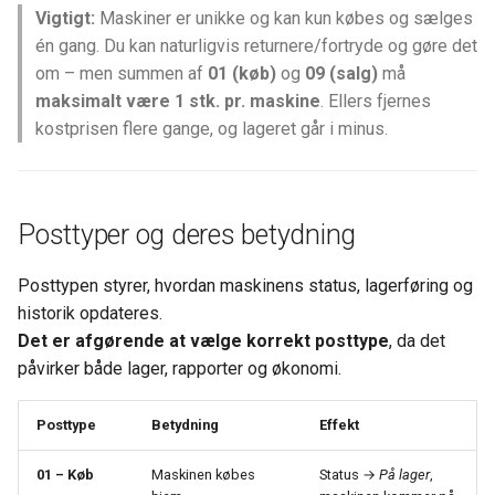
Kontrolskemaer
Tips
Tips
s
Vigtigt:
Maskiner er unikke og kan kun købes og sælges
Ny sikker håndtering af
Afstemning
Styklister
Funktioner
Pluk & pak
Salgsprojekter
Igangværende arbejde
Rettigheder
én gang. Du kan naturligvis returnere/fortryde og gøre det
e
kolonneændringer
Opsætning Kontrolskemaer
Ofte stillede spørgsmål (FAQ)
Ofte stillede spørgsmål (F
om – men summen af
01 (køb)
og
09 (salg)
må
Valutasaldi
Pluk & pak
Dokumenthåndtering
E-maillister
Aftalesedler
Ny bruger
a
maksimalt være 1 stk. pr. maskine
. Ellers fjernes
Fejl ved modtagelse af
Stamdata
Videoer
Videoer
kostprisen flere gange, og lageret går i minus.
r
fakturaer fra NemHandel 17
Bankafstemning
Afgifter
Lageroptælling - Simpel
Kortvisning
A-conto fakturering
Dokumenthåndtering
19 april 2026.
Funktioner
c
Bankintegration opsætning
Stamdata
Lageroptælling - Med
Gantt-kort
Projektforbrug
Kuvertfyld - Salg-Lev-Bet
h
KeyBalance EDI server har
lagerfrys
Posttyper og deres betydning
fået nyt certifikat.
BankConnect
Funktioner
CRM overblik
Projektfakturering
Profiler
i
Varekladde
Posttypen styrer, hvordan maskinens status, lagerføring og
n
Små fif til KeyBalance
NETS BS vs LS
Salgstilbud
Projekt fra mobilen
Valuta
historik opdateres.
Klienten
VareFlyttekladde
g
Det er afgørende at vælge korrekt posttype
, da det
BetalingsService
Konkurrencer
Autoposter
Formular
påvirker både lager, rapporter og økonomi.
BankAfstemning - Afstemn
Valuta og meget andet
LeverandørService
CRM felter
Dokumenthåndtering
Afsendelse (EDI, mail, print)
Posttype
Betydning
Effekt
Stem på os - Danløn
Finansbudgetter
Kvalitetsikring /
01 – Køb
Maskinen købes
Status →
På lager
,
Integration
Kontrolskemaer