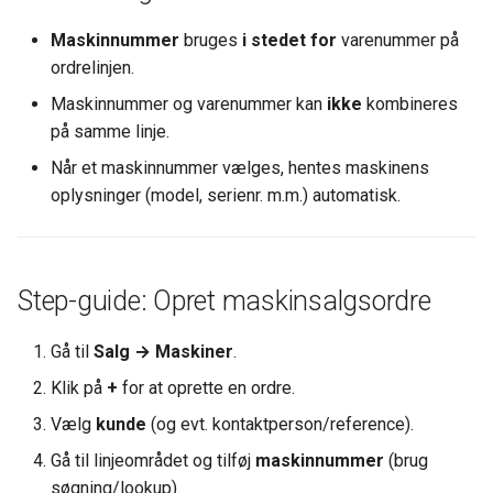
BS Kladde Strammet op
Maskinnummer
bruges
i stedet for
varenummer på
Webshops (DanDomain og
ordrelinjen.
andre)
Maskinnummer og varenummer kan
ikke
kombineres
på samme linje.
Når et maskinnummer vælges, hentes maskinens
oplysninger (model, serienr. m.m.) automatisk.
Step-guide: Opret maskinsalgsordre
Gå til
Salg → Maskiner
.
Klik på
+
for at oprette en ordre.
Vælg
kunde
(og evt. kontaktperson/reference).
Gå til linjeområdet og tilføj
maskinnummer
(brug
søgning/lookup).