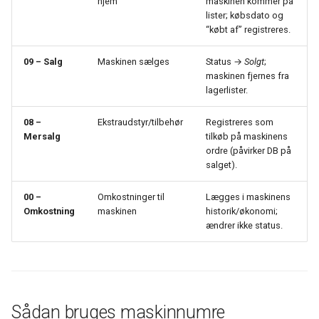
hjem
maskinen kommer på
Dimensioner
lister; købsdato og
Ny Guide til Udligning
“købt af” registreres.
Opsætning Kontrolskemaer
Valuta
09 – Salg
Maskinen sælges
Status →
Solgt
;
DanDomain webshop
maskinen fjernes fra
Omkostningsbilag
lagerlister.
BankConnect Poster henov
dagen - cam54
Finansopsætning
08 –
Ekstraudstyr/tilbehør
Registreres som
Mersalg
tilkøb på maskinens
Cardlay - og KeyBalance
ordre (påvirker DB på
Afgifter
salget).
KB Apps - Nye ude
Funktioner
00 –
Omkostninger til
Lægges i maskinens
Omkostning
maskinen
historik/økonomi;
Newland skanner - Opdater
Kørsler
ændrer ikke status.
KeyBalance APP
Danløn Import - nu med P
fil
Sådan bruges maskinnumre