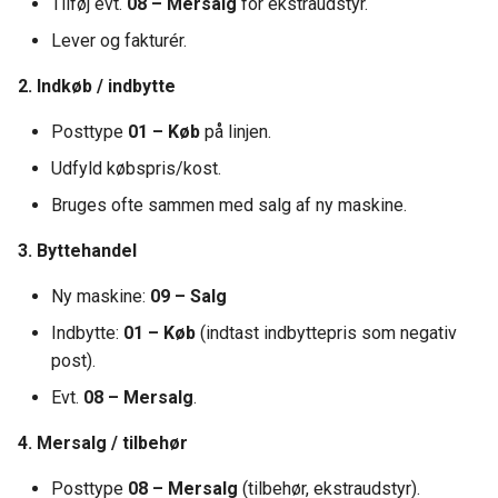
Tilføj evt.
08 – Mersalg
for ekstraudstyr.
Lever og fakturér.
2. Indkøb / indbytte
Posttype
01 – Køb
på linjen.
Udfyld købspris/kost.
Bruges ofte sammen med salg af ny maskine.
3. Byttehandel
Ny maskine:
09 – Salg
Indbytte:
01 – Køb
(indtast indbyttepris som negativ
post).
Evt.
08 – Mersalg
.
4. Mersalg / tilbehør
Posttype
08 – Mersalg
(tilbehør, ekstraudstyr).