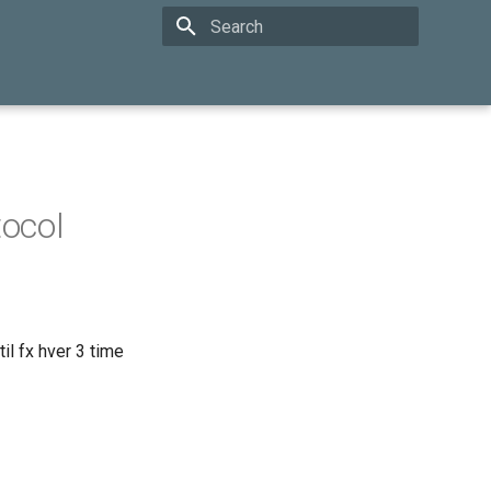
Type to start searching
ocol
il fx hver 3 time