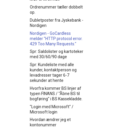
Opsætning af Zebra
Afsendelse af mails fra
integration
DataWedge for KB App
KeyBalance
Ordrenummer tæller dobbelt
KeyBalance DynamicWeb
op.
Opsætning af
Emails i KeyBalance
integration
stregkodeskannere /
Dubletposter fra Jyskebank -
Goldenplanet
håndskannere
Nordigen
Magento 2 i KeyBalance
KB App — Releasenotes
Nordigen - GoCardless
QuickPay og KeyBalance
melder "HTTP protocol error.
KeyBalance Klient
429 Too Many Requests."
KeyBalance og Shopify
Klassisk KeyBalance
Spr: Saldolister og kartoteker
Shopify - Anmod om adgang
Kø på PDF printer - KB
med 30/60/90 dage
til kunde butik som Shopify
udskrift hænger
Partner
Spr: Kundeliste med alle
Få KeyBalance på din Mac /
kunder, kontaktperson og
Webshop integration til
iPhone / iPad (RemoteApp)
levadresser tager 6-7
KeyBalance
sekunder at hente
MAC mappe tilgængelig for
KeyBalance webshop
"RDP forbindelse" - Herunder
Hvorfra kommer BS linjer af
integration
KeyBalance
typen FINANS / "Åbne BS til
Generel webshop Export i
bogføring" i BS Kassekladde.
KeyBalance
"Login med Microsoft" /
KeyBalance og
Microsoft login
WooCommerce
Hvordan ændrer jeg et
kontonummer