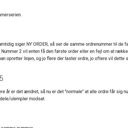
mmerserien.
amtidig siger NY ORDER, så ser de samme ordrenummer til de fæ
. Nummer 2 vil enten få den første order eller en fejl om at række
opretter linjen, og jo flere der taster ordre, jo oftere vil dette 
5
ere år er det ændret, så nu er det "normale" at alle ordre får si
rdele/ulempler modsat.