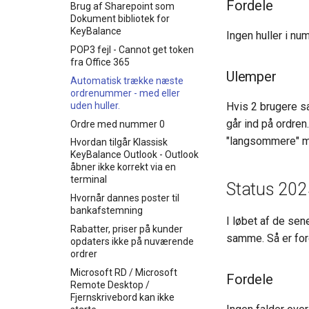
Fordele
Brug af Sharepoint som
Dokument bibliotek for
KeyBalance
Ingen huller i nu
POP3 fejl - Cannot get token
fra Office 365
Ulemper
Automatisk trække næste
ordrenummer - med eller
uden huller.
Hvis 2 brugere s
går ind på ordren
Ordre med nummer 0
"langsommere" man 
Hvordan tilgår Klassisk
KeyBalance Outlook - Outlook
åbner ikke korrekt via en
terminal
Status 202
Hvornår dannes poster til
bankafstemning
I løbet af de sen
Rabatter, priser på kunder
samme. Så er fo
opdaters ikke på nuværende
ordrer
Microsoft RD / Microsoft
Fordele
Remote Desktop /
Fjernskrivebord kan ikke