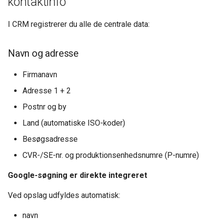
kontaktinfo
BS Kladde Strammet op
Integrationer (Krak, KOB,
Navne & Numre, Google)
I CRM registrerer du alle de centrale data:
Webshops (DanDomain og
andre)
Hvad kan man bruge CRM til?
Navn og adresse
Styring af kundeemner
Firmanavn
Overblik for sælgere
Adresse 1 + 2
Postnr og by
Markedsføring
Land (automatiske ISO-koder)
Kvalitet i kundedata
Besøgsadresse
CVR-/SE-nr. og produktionsenhedsnumre (P-numre)
Grundlag for salg, tilbud og
opgaver
Google-søgning er direkte integreret
Ved opslag udfyldes automatisk:
Fordele ved CRM i
KeyBalance
navn