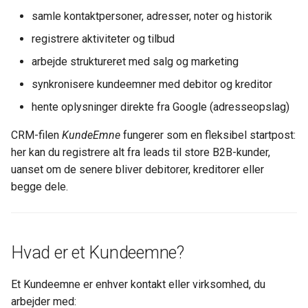
Kontrolskemaer
s
samle kontaktpersoner, adresser, noter og historik
Ny sikker håndtering af
Salgsprocesfelter
Afstemning
Styklister
Funktioner
Funktioner
Pluk & pak
Igangværende arbejde
Rettigheder
e
kolonneændringer
Opsætning Kontrolskemaer
registrere aktiviteter og tilbud
DatoForesp
Valutasaldi
Pluk & pak
Dokumenthåndtering
Aftalesedler
Ny bruger
a
arbejde struktureret med salg og marketing
Fejl ved modtagelse af
Stamdata
synkronisere kundeemner med debitor og kreditor
r
fakturaer fra NemHandel 17
DatoTilbud
Bankafstemning
Afgifter
Lageroptælling - Simpel
A-conto fakturering
Dokumenthåndtering
19 april 2026.
Funktioner
hente oplysninger direkte fra Google (adresseopslag)
c
LeadStatus
Bankintegration opsætning
Stamdata
Lageroptælling - Med
Projektforbrug
Kuvertfyld - Salg-Lev-Bet
h
CRM-filen
KundeEmne
fungerer som en fleksibel startpost:
KeyBalance EDI server har
lagerfrys
her kan du registrere alt fra leads til store B2B-kunder,
fået nyt certifikat.
LeadOprindelse
BankConnect
Funktioner
Projektfakturering
Profiler
i
uanset om de senere bliver debitorer, kreditorer eller
Varekladde
n
Små fif til KeyBalance
begge dele.
SidsteAktivitet
NETS BS vs LS
Projekt fra mobilen
Valuta
Klienten
VareFlyttekladde
g
SidsteDato
BetalingsService
Autoposter
Formular
BankAfstemning - Afstemn
Hvad er et Kundeemne?
Valuta og meget andet
Afsluttes
LeverandørService
Dokumenthåndtering
Afsendelse (EDI, mail, print)
Et Kundeemne er enhver kontakt eller virksomhed, du
Stem på os - Danløn
PotentialeKr
Finansbudgetter
Kvalitetsikring /
arbejder med:
Integration
Kontrolskemaer