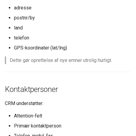
adresse
Relateret læsning
postnr/by
land
telefon
GPS-koordinater (lat/lng)
Dette gør oprettelse af nye emner utrolig hurtigt.
Kontaktpersoner
CRM understøtter:
Attention-felt
Primær kontaktperson
Telefon, mobil, fax