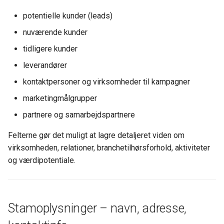
Sandsynlighed
Dimensioner
potentielle kunder (leads)
Ny Guide til Udligning
Opsætning Kontrolskemaer
nuværende kunder
NæsteDato
Valuta
DanDomain webshop
tidligere kunder
Kobling til Debitor og Kreditor
Omkostningsbilag
leverandører
BankConnect Poster henov
kontaktpersoner og virksomheder til kampagner
dagen - cam54
Noter, bemærkninger og
Finansopsætning
interne oplysninger
marketingmålgrupper
Cardlay - og KeyBalance
Afgifter
partnere og samarbejdspartnere
GPS og lokationsdata
KB Apps - Nye ude
Funktioner
Felterne gør det muligt at lagre detaljeret viden om
Aktivitetsoverblik og
virksomheden, relationer, branchetilhørsforhold, aktiviteter
Newland skanner - Opdater
værdipotentiale
Kørsler
og værdipotentiale.
KeyBalance APP
Kampagner og marketing
Danløn Import - nu med P
fil
Stamoplysninger – navn, adresse,
GDPR og arkivering