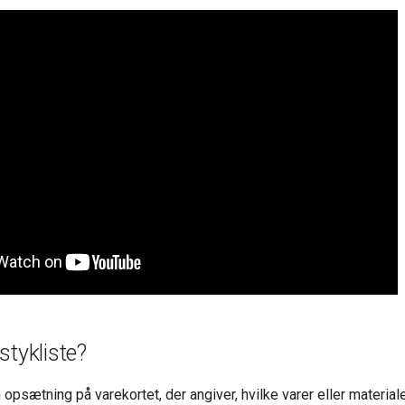
stykliste?
n opsætning på varekortet, der angiver, hvilke varer eller materia