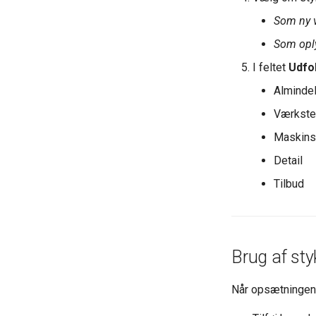
Kvalitetsikring /
Kuvertfyld - Salg-Lev-Bet
Som ny v
Kontrolskemaer
Profiler
Som opl
Opsætning Kontrolskemaer
Valuta
I feltet
Udfo
Formular
Afsendelse (EDI, mail, print)
Almindel
Værkst
Maskins
Detail
Tilbud
Brug af sty
Når opsætningen 