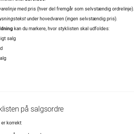
arelinje
med pris (hver del fremgår som selvstændig ordrelinje).
ysningstekst
under hovedvaren (ingen selvstændig pris).
ldning
kan du markere, hvor styklisten skal udfoldes:
igt salg
ed
alg
klisten på salgsordre
er korrekt: