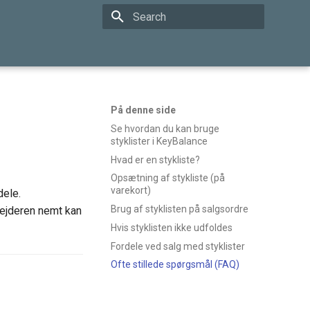
Type to start searching
På denne side
Se hvordan du kan bruge
styklister i KeyBalance
Hvad er en stykliste?
Opsætning af stykliste (på
varekort)
dele.
Brug af styklisten på salgsordre
bejderen nemt kan
Hvis styklisten ikke udfoldes
Fordele ved salg med styklister
Ofte stillede spørgsmål (FAQ)