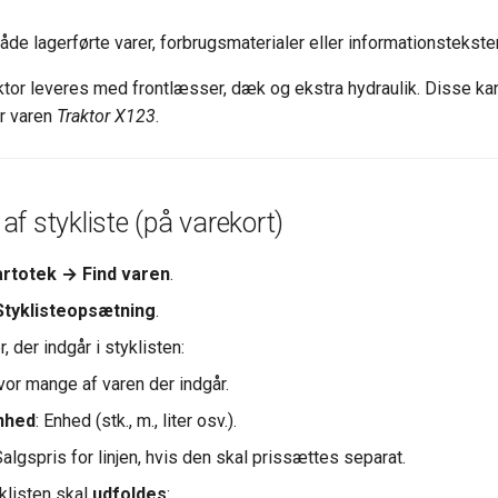
de lagerførte varer, forbrugsmaterialer eller informationstekster
ktor leveres med frontlæsser, dæk og ekstra hydraulik. Disse k
er varen
Traktor X123
.
f stykliste (på varekort)
rtotek → Find varen
.
Styklisteopsætning
.
r, der indgår i styklisten:
vor mange af varen der indgår.
nhed
: Enhed (stk., m., liter osv.).
Salgspris for linjen, hvis den skal prissættes separat.
klisten skal
udfoldes
: