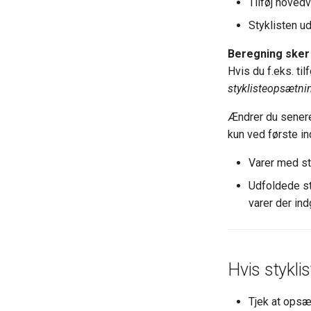
Tilføj hoved
Styklisten ud
Beregning sker
Hvis du f.eks. ti
styklisteopsætni
Ændrer du senere
kun ved første in
Varer med s
Udfoldede st
varer der ind
Hvis stykli
Tjek at opsæ