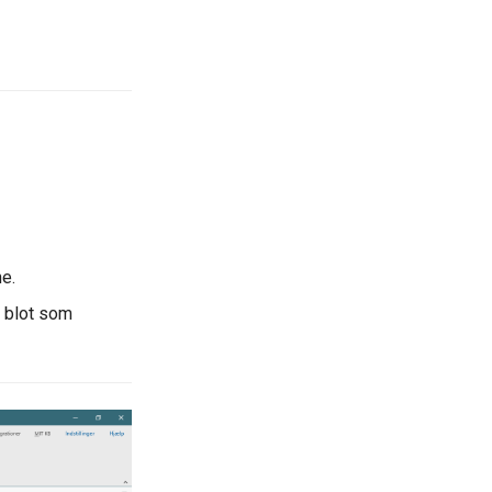
e.
r blot som