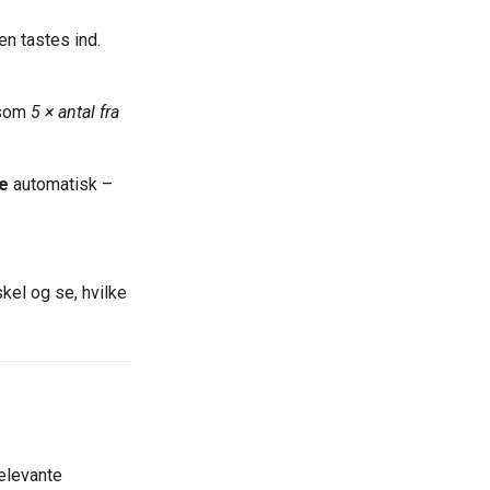
jen tastes ind.
 som
5 × antal fra
e
automatisk –
skel og se, hvilke
elevante