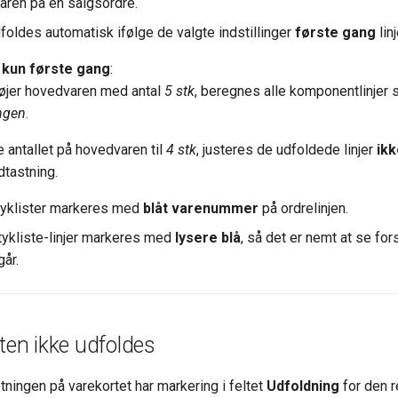
varen på en salgsordre.
foldes automatisk ifølge de valgte indstillinger
første gang
lin
 kun første gang
:
lføjer hovedvaren med antal
5 stk
, beregnes alle komponentlinjer
ngen
.
 antallet på hovedvaren til
4 stk
, justeres de udfoldede linjer
ikk
dtastning.
tyklister markeres med
blåt varenummer
på ordrelinjen.
ykliste-linjer markeres med
lysere blå
, så det er nemt at se for
går.
sten ikke udfoldes
tningen på varekortet har markering i feltet
Udfoldning
for den r