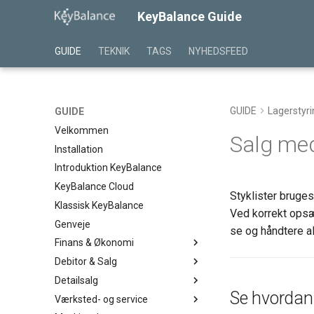
KeyBalance Guide
GUIDE
TEKNIK
TAGS
NYHEDSFEED
GUIDE
Lagerstyri
GUIDE
Velkommen
Salg med
Installation
Introduktion KeyBalance
KeyBalance Cloud
Styklister bruges
Klassisk KeyBalance
Ved korrekt opsæ
Genveje
se og håndtere al
Finans & Økonomi
Debitor & Salg
Kassekladde
Detailsalg
BS Kassekladde
Salgstilbud
Se hvordan 
Værksted- og service
Kontoplan
Salgsordre
Detailsalg