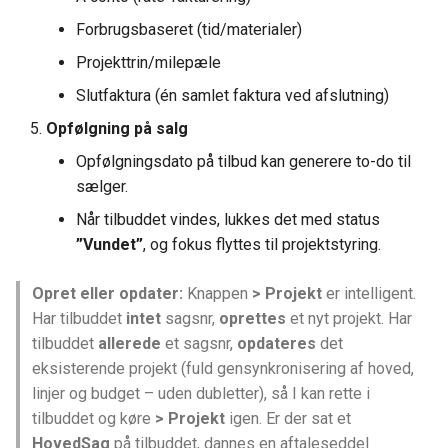
Forbrugsbaseret (tid/materialer)
Projekttrin/milepæle
Slutfaktura (én samlet faktura ved afslutning)
Opfølgning på salg
Opfølgningsdato på tilbud kan generere to-do til
sælger.
Når tilbuddet vindes, lukkes det med status
”Vundet”
, og fokus flyttes til projektstyring.
Opret eller opdater:
Knappen
> Projekt
er intelligent.
Har tilbuddet
intet
sagsnr,
oprettes
et nyt projekt. Har
tilbuddet
allerede
et sagsnr,
opdateres
det
eksisterende projekt (fuld gensynkronisering af hoved,
linjer og budget – uden dubletter), så I kan rette i
tilbuddet og køre
> Projekt
igen. Er der sat et
HovedSag
på tilbuddet, dannes en aftaleseddel