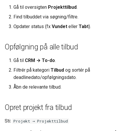
BS Kladde Strammet op
Gå til oversigten
Projekttilbud
.
Find tilbuddet via søgning/filtre.
Webshops (DanDomain og
andre)
Opdater status (fx
Vundet
eller
Tabt
).
Opfølgning på alle tilbud
Gå til
CRM → To-do
.
Filtrér på kategori
Tilbud
og sortér på
deadlinedato/opfølgningsdato.
Åbn de relevante tilbud.
Opret projekt fra tilbud
Sti:
Projekt → Projekttilbud