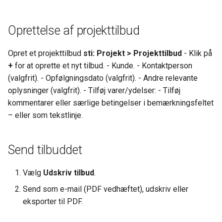
Kontrolskemaer
s
Ny sikker håndtering af
Afstemning
Styklister
Funktioner
Funktioner
Pluk & pak
Salgsprojekter
PO/krav fra kunden
Rettigheder
e
kolonneændringer
Opsætning Kontrolskemaer
Oprettelse af projekttilbud
Valutasaldi
Pluk & pak
Dokumenthåndtering
E-maillister
Kvalitet i overlevering (salg →
Ny bruger
a
Fejl ved modtagelse af
Stamdata
projekt)
Opret et projekttilbud
sti: Projekt > Projekttilbud
- Klik på
r
fakturaer fra NemHandel 17
Bankafstemning
Afgifter
Lageroptælling - Simpel
Kortvisning
Dokumenthåndtering
+
for at oprette et nyt tilbud. - Kunde. - Kontaktperson
19 april 2026.
Funktioner
Vil du vide mere?
(valgfrit). - Opfølgningsdato (valgfrit). - Andre relevante
c
Bankintegration opsætning
Stamdata
Lageroptælling - Med
Gantt-kort
Kuvertfyld - Salg-Lev-Bet
oplysninger (valgfrit). - Tilføj varer/ydelser: - Tilføj
h
KeyBalance EDI server har
lagerfrys
Relaterede guides
kommentarer eller særlige betingelser i bemærkningsfeltet
fået nyt certifikat.
BankConnect
Funktioner
CRM overblik
Profiler
i
– eller som tekstlinje.
Varekladde
n
Små fif til KeyBalance
NETS BS vs LS
Salgstilbud
Valuta
Klienten
Send tilbuddet
VareFlyttekladde
g
BetalingsService
Konkurrencer
Formular
BankAfstemning - Afstemn
Vælg
Udskriv tilbud
.
Valuta og meget andet
LeverandørService
CRM felter
Afsendelse (EDI, mail, print)
Send som e-mail (PDF vedhæftet), udskriv eller
eksporter til PDF.
Stem på os - Danløn
Finansbudgetter
Integration