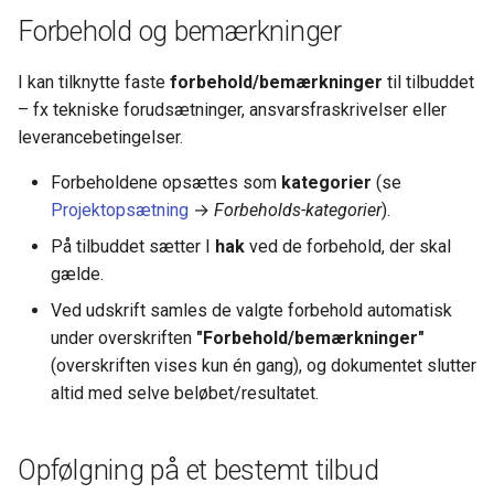
Forbehold og bemærkninger
Dimensioner
Ny Guide til Udligning
Valuta
I kan tilknytte faste
forbehold/bemærkninger
til tilbuddet
DanDomain webshop
– fx tekniske forudsætninger, ansvarsfraskrivelser eller
Omkostningsbilag
leverancebetingelser.
BankConnect Poster henov
dagen - cam54
Forbeholdene opsættes som
kategorier
(se
Finansopsætning
Projektopsætning
→
Forbeholds-kategorier
).
Cardlay - og KeyBalance
Afgifter
På tilbuddet sætter I
hak
ved de forbehold, der skal
gælde.
KB Apps - Nye ude
Funktioner
Ved udskrift samles de valgte forbehold automatisk
under overskriften
"Forbehold/bemærkninger"
Newland skanner - Opdater
Kørsler
(overskriften vises kun én gang), og dokumentet slutter
KeyBalance APP
altid med selve beløbet/resultatet.
Danløn Import - nu med P
fil
Opfølgning på et bestemt tilbud