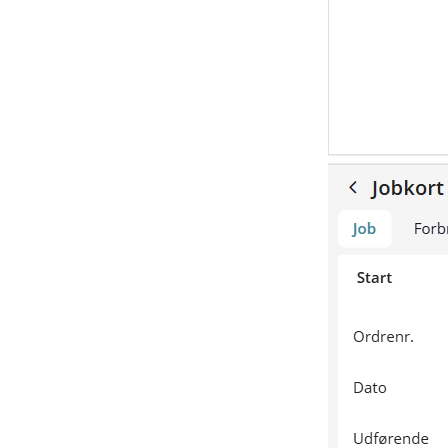
Printere
Licenser
Rettigheder
Ny bruger
Dokumenthåndtering
Kuvertfyld - Salg-Lev-Bet
Profiler
Valuta
Formular
Afsendelse (EDI, mail, print)