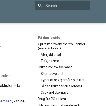
Type to start searching
På denne side
Opret kontrolskema fra Jobkort
i
(mobil & tablet)
Åbn jobkortet
Tilføj skema
Udfyld kontrolskemaet
Skemaoversigt
kunden
Typer af spørgsmål / punkter
eklister – fx
Sådan udfylder du skemaet
Godkend skemaet
Brug fra PC / klient
skemaer”
, kan de
Udskrivning og afsendelse til