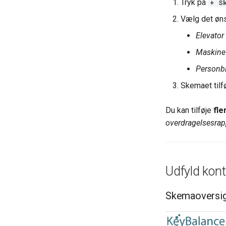
Tryk på
+ S
Vælg det øns
Elevator 
Maskine 
Personbil
Skemaet tilfø
Du kan tilføje
fl
overdragelsesrap
Udfyld kon
Skemaoversi