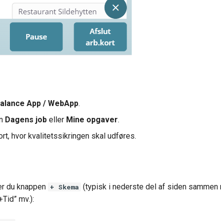
alance App / WebApp
.
en
Dagens job
eller
Mine opgaver
.
rt, hvor kvalitetssikringen skal udføres.
der du knappen
(typisk i nederste del af siden sammen
+ Skema
Tid” mv.):