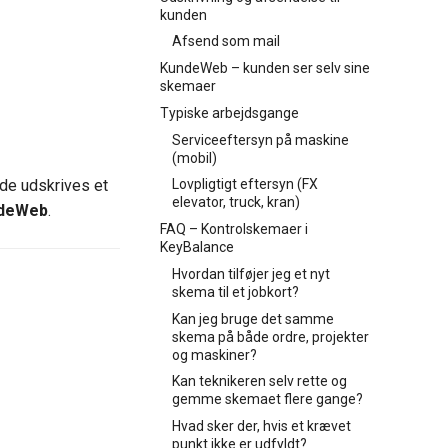
kunden
Afsend som mail
KundeWeb – kunden ser selv sine
skemaer
Typiske arbejdsgange
Serviceeftersyn på maskine
(mobil)
nde udskrives et
Lovpligtigt eftersyn (FX
elevator, truck, kran)
deWeb
.
FAQ – Kontrolskemaer i
KeyBalance
Hvordan tilføjer jeg et nyt
skema til et jobkort?
Kan jeg bruge det samme
skema på både ordre, projekter
og maskiner?
Kan teknikeren selv rette og
gemme skemaet flere gange?
Hvad sker der, hvis et krævet
punkt ikke er udfyldt?