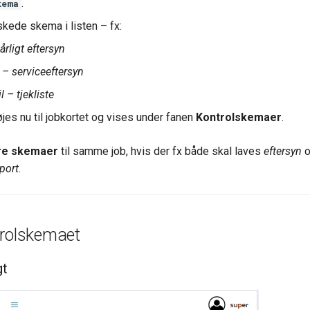
.
kema
kede skema i listen – fx:
årligt eftersyn
– serviceeftersyn
 – tjekliste
jes nu til jobkortet og vises under fanen
Kontrolskemaer
.
ere skemaer
til samme job, hvis der fx både skal laves
eftersyn
o
port
.
trolskemaet
gt