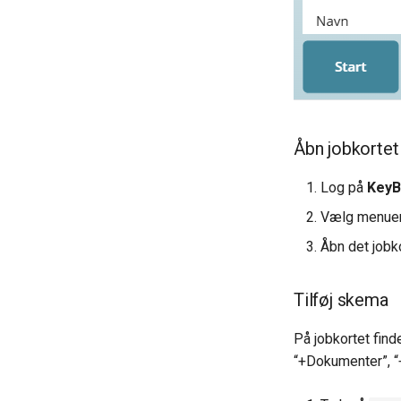
Åbn jobkortet
Log på
KeyB
Vælg menu
Åbn det jobko
Tilføj skema
På jobkortet fin
“+Dokumenter”, “+