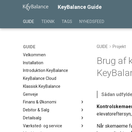
KeyBalance Guide
GUIDE
TEKNIK
TAGS
NYHEDSFEED
GUIDE
Projekt
GUIDE
Velkommen
Brug af k
Installation
KeyBala
Introduktion KeyBalance
KeyBalance Cloud
Klassisk KeyBalance
Sådan udfylde
Genveje
Finans & Økonomi
Kontrolskemae
Debitor & Salg
Kassekladde
elevator­eftersyn
Detailsalg
BS Kassekladde
Salgstilbud
Når skemaerne fø
Værksted- og service
Kontoplan
Salgsordre
Detailsalg