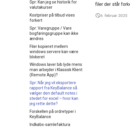
Spr: Kan jeg se historik for
filer der står for
valutakurser
Kostpriser på tilbud vises
6. februar 2025
forkert
Spr: Varegruppe / Vare
bogføringsgruppe kan ikke
ændres
Filer kopieret mellem
windows servere kan være
blokeret
Windows laver bib lyde mens
man arbejder i Klassisk Klient
(Remote App)?
Spr: Når jeg vil eksportere
rapport fra KeyBalance så
vælger den default notes i
stedet for excel – hvor kan
jeg rette dette?
Forskellen på ordretyper i
KeyBalance
Indkøbs-samlefaktura