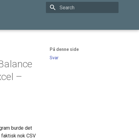
Type to start searching
På denne side
Svar
yBalance
xcel –
ogram burde det
t faktisk nok CSV