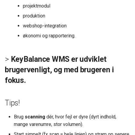
projektmodul
produktion
webshop-integration
økonomi og rapportering.
>
KeyBalance WMS er udviklet
brugervenligt, og med brugeren i
fokus.
Tips!
Brug
scanning
dér, hvor fejl er dyre (dyrt indhold,
mange varenumre, stor volumen).
Start simpelt (fx scan = hele linjen) og stram op senere,