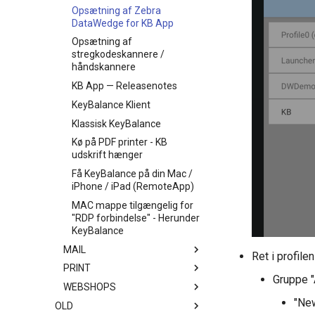
Opsætning af Zebra
DataWedge for KB App
Opsætning af
stregkodeskannere /
håndskannere
KB App — Releasenotes
KeyBalance Klient
Klassisk KeyBalance
Kø på PDF printer - KB
udskrift hænger
Få KeyBalance på din Mac /
iPhone / iPad (RemoteApp)
MAC mappe tilgængelig for
"RDP forbindelse" - Herunder
KeyBalance
MAIL
Ret i profilen
PRINT
KeyBalance og
Gruppe 
Emailopsætning
WEBSHOPS
Labelprint fra KeyBalance
Office365 Mail Journalisering.
"New
OLD
Print generelt
Opsætning