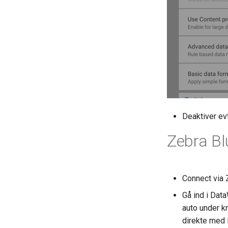
DSV Opsætning - API
Er min dankort teminal
integreret med KeyBalance
Spr: "Ordrestatus opdateres
ikke i realtid i klienten. "
Afstemning Debitor vs
Finans.
Debitor mangler
bogføringsgruppe - jeg kan
ikke fakturere
Deaktiver ev
Den Nye outlook
Zebra Bl
I salg-salg opretter den nye
ordre uden at vi ved hvordan
den har gjort det.
Spr: Ordren viser der er 3
Connect via Z
dokumenter, men de vises
ikke på listen.
Gå ind i Dat
Når vi søger i den gamle
auto under kn
klient vises resultatet flere
direkte med 
gange