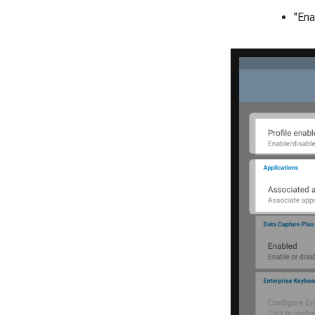
Godkendte bilag bliver ikke
"Ena
overført / bogført
Spr: Scanning fra
mobiltelefon er forsvundet
Scheduler dør på import af
OIO fil
Hvor kan jeg genfinde
kommentarer fra
godkendelse af Bilag (BS /
BilagsSkan)
Scheduler crasher i
BS_Godk_Mod_OpretKassekladde
Kan jeg tilføje PDF til en
bogføring EFTER den er sket.
Fejlkode 400 ved upload af
BS til fortolkning
Spr: Hvorfor kan jeg ikke
forbinde følgeseddel og
indkøbsfaktura.
BankConnect - Negativt
beløb