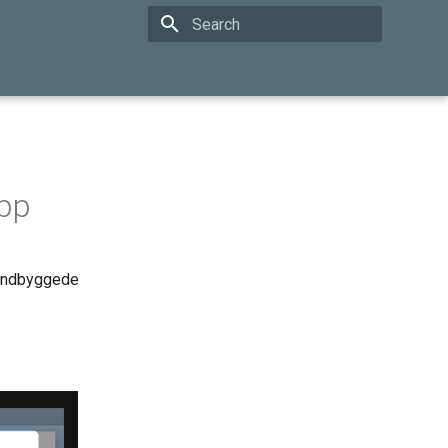
Type to start searching
pp
 indbyggede