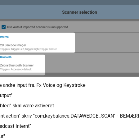
e andre input fra. Fx Voice og Keystroke
utput"
bled" skal være aktiveret
tent action" skriv "com.keybalance.DATAWEDGE_SCAN" - BEMÆR
adcast Internt"
ut"