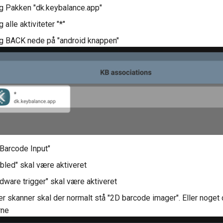
g Pakken "dk.keybalance.app"
 alle aktiviteter "*"
g BACK nede på "android knappen"
Barcode Input"
bled" skal være aktiveret
dware trigger" skal være aktiveret
r skanner skal der normalt stå "2D barcode imager". Eller noget d
rne