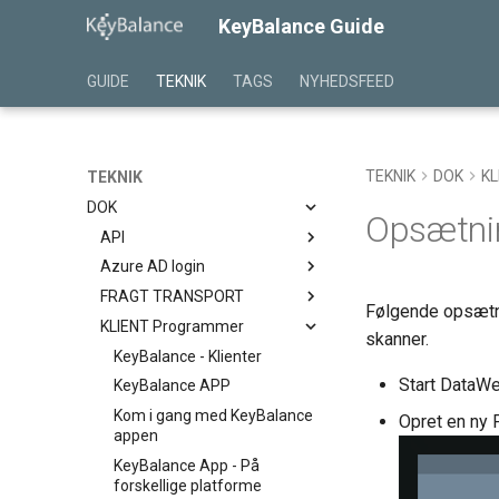
KeyBalance Guide
GUIDE
TEKNIK
TAGS
NYHEDSFEED
TEKNIK
DOK
KL
TEKNIK
DOK
Opsætni
API
Azure AD login
Ændringer i KeyBalance API
Motor
FRAGT TRANSPORT
Azure AD / EntraID login —
Følgende opsætn
Overblik over API og
Opsætning
KLIENT Programmer
DF API
dataadgang med KeyBalance
skanner.
Azure AD login — Web og
GLS Label API med
KeyBalance - Klienter
KB REST API - Opbygning /
App (WEB opsætning)
KeyBalance
Start DataW
KeyBalance APP
Login / Authenticering
Graph app opsætning (Azure
KeyBalance kan virke med
Kom i gang med KeyBalance
KB REST API - CRUD
App Registration)
Opret en ny P
mange transportløsninger
appen
Funktioner
KeyBalance App - På
KB REST API - Andre
forskellige platforme
Funktioner