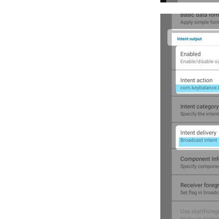
Hvordan håndtere jeg
kreditnota i betalingsforslag -
Samlebetaling
Spr: Hvorfor samles flere
fakturaer på en betaling til en
leverandør.
Bilagsskan hopper rundt
efter rettelse på linje
Hvad er bogføringsgrupper i
Keybalance?
Word siger "Gem fil som
Open Document .odt" ved
brevfletning fra KeyBalance
CRM.
Cannot find specified
certificate.
CipherLab 8200 Status
Skanner til Keybalance
Spr: Klassisk KeyBalance går
ned ved import af fil
DF SortCode fejler