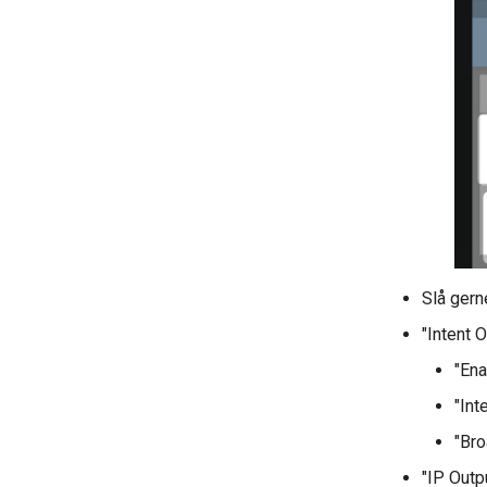
Spr: Kundeliste med alle
kunder, kontaktperson og
levadresser tager 6-7
sekunder at hente
Hvorfra kommer BS linjer af
typen FINANS / "Åbne BS til
bogføring" i BS Kassekladde.
"Login med Microsoft" /
Microsoft login
Hvordan ændrer jeg et
kontonummer
BS Fortolkning giver fejl 151
Forkert PDF oplysninger
Slå gern
aflæst.
"Intent O
BSArkiveretAfvist
Spr: Er der stadig ikke
"Ena
mulighed for at benytte
billeder .jpg og .png i
"In
bilagsscan?
"Bro
PDF bliver ikke aflæst og kan
ikke åbnes
"IP Outp