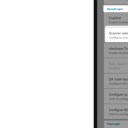
BankAfstemning mangler
poster (fra BankConnect)
BankConnect - Kreditornavn
må max være 35 tegn
Bankposter uden mapning
(BankConnect rammer ikke
en bankkonto)
BankNordigen Blander
bankposter sammen
Bankafstemning - Fjern
dubletposter eller fejl i saldo
Hvordan udvælger jeg
saldoliste på gruppenr.
Hvordan vælger jeg flere
konti / kunder ved en kørsel
Guide: Oprettelse af batch på
vare, lagerført uden batch
Tilbagemeldinger fra
BankConnect |
Betalingsforslag til banken